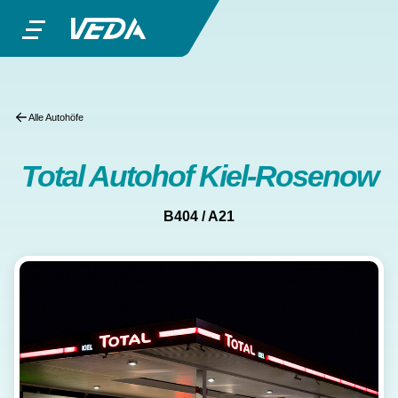
Alle Autohöfe
Total Autohof Kiel-Rosenow
B404 / A21