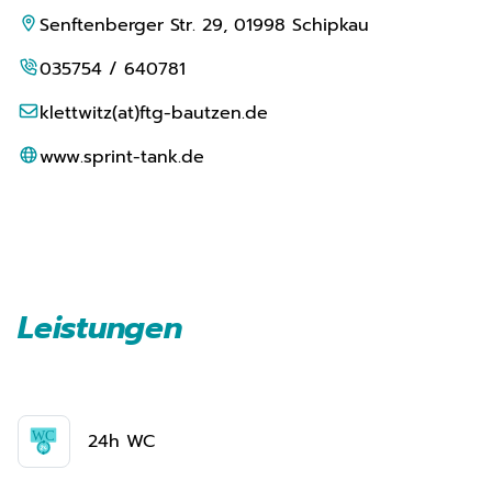
Senftenberger Str. 29, 01998 Schipkau
035754 / 640781
klettwitz(at)ftg-bautzen.de
www.sprint-tank.de
Leistungen
24h WC