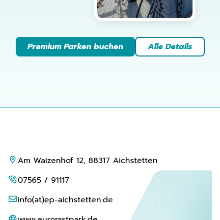
Premium Parken buchen
Alle Details
Am Waizenhof 12, 88317 Aichstetten
07565 / 91117
info(at)ep-aichstetten.de
www.eurorastpark.de