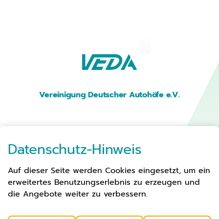
Vereinigung Deutscher Autohöfe e.V.
Premium Parken
Datenschutz-Hinweis
Auf dieser Seite werden Cookies eingesetzt, um ein
Autohöfe
erweitertes Benutzungserlebnis zu erzeugen und
Verbandsarbeit
die Angebote weiter zu verbessern.
Aktuelles
Über Uns