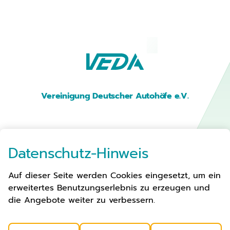
Vereinigung Deutscher Autohöfe e.V.
Premium Parken
Datenschutz-Hinweis
Auf dieser Seite werden Cookies eingesetzt, um ein
Autohöfe
erweitertes Benutzungserlebnis zu erzeugen und
Verbandsarbeit
die Angebote weiter zu verbessern.
Aktuelles
Über Uns
Kontakt