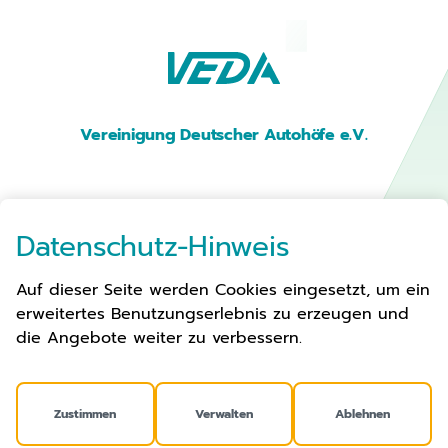
Vereinigung Deutscher Autohöfe e.V.
Premium Parken
Datenschutz-Hinweis
Auf dieser Seite werden Cookies eingesetzt, um ein
Autohöfe
erweitertes Benutzungserlebnis zu erzeugen und
Verbandsarbeit
die Angebote weiter zu verbessern.
Aktuelles
Über Uns
Kontakt
Zustimmen
Verwalten
Ablehnen